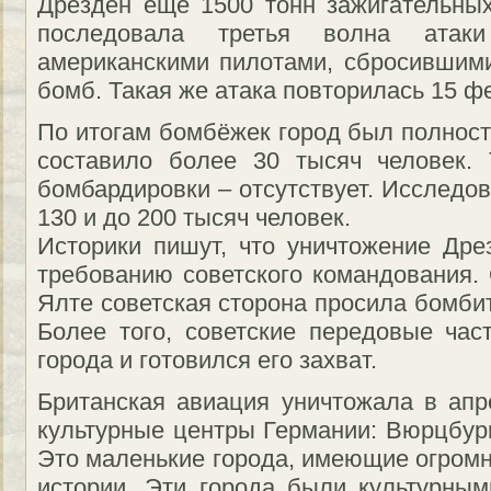
Дрезден еще 1500 тонн зажигательны
последовала третья волна ата
американскими пилотами, сбросившими
бомб. Такая же атака повторилась 15 ф
По итогам бомбёжек город был полност
составило более 30 тысяч человек. 
бомбардировки – отсутствует. Исследо
130 и до 200 тысяч человек.
Историки пишут, что уничтожение Др
требованию советского командования.
Ялте советская сторона просила бомби
Более того, советские передовые час
города и готовился его захват.
Британская авиация уничтожала в ап
культурные центры Германии: Вюрцбург
Это маленькие города, имеющие огромн
истории. Эти города были культурны