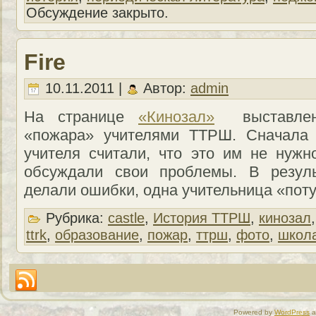
Обсуждение закрыто.
Fire
10.11.2011 |
Автор:
admin
На странице
«Кинозал»
выставлен
«пожара» учителями ТТРШ. Сначала 
учителя считали, что это им не нуж
обсуждали свои проблемы. В резуль
делали ошибки, одна учительница «пот
Рубрика:
castle
,
История ТТРШ
,
кинозал
ttrk
,
образование
,
пожар
,
ттрш
,
фото
,
школ
Powered by
WordPress
a