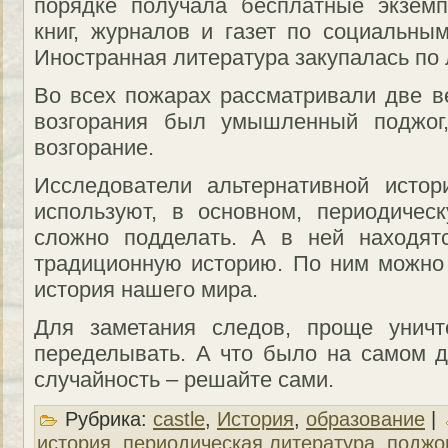
порядке получала бесплатные экзем
книг, журналов и газет по социальны
Иностранная литература закупалась по 
Во всех пожарах рассматривали две ве
возгорания был умышленный поджог,
возгорание.
Исследователи альтернативной истор
используют, в основном, периодичес
сложно подделать. А в ней находят
традиционную историю. По ним можно 
история нашего мира.
Для заметания следов, проще уничт
переделывать. А что было на самом 
случайность – решайте сами.
Рубрика:
castle
,
История
,
образование
|
история
,
периодическая литература
,
поджо