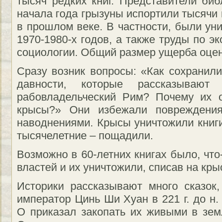
тысяч редких книг. Представители биб
начала года грызуны испортили тысячи 
в прошлом веке. В частности, были ун
1970-1980-х годов, а также труды по э
социологии. Общий размер ущерба оцен
Сразу возник вопросы: «Как сохранили
давности, которые рассказываю
рабовладельческий Рим? Почему их о
крысы?» Они избежали повреждени
наводнениями. Крысы уничтожили книги
тысячелетние – пощадили.
Возможно в 60-летних книгах было, чт
властей и их уничтожили, списав на кры
Историки рассказывают много сказок,
император Цинь Ши Хуан в 221 г. до н.
О приказал закопать их живыми в земл