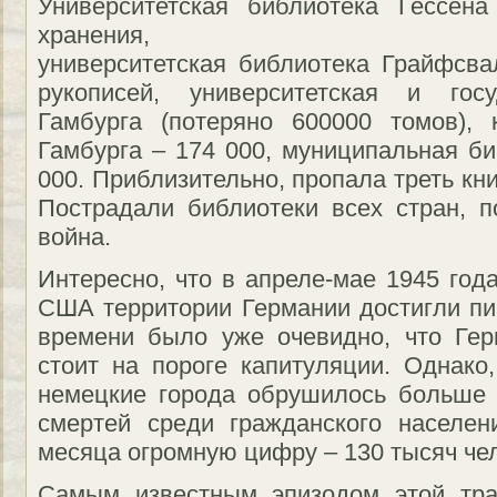
Университетская библиотека Гессен
хранения,
университетская библиотека Грайфсва
рукописей, университетская и госу
Гамбурга (потеряно 600000 томов), 
Гамбурга – 174 000, муниципальная би
000. Приблизительно, пропала треть кн
Пострадали библиотеки всех стран, 
война.
Интересно, что в апреле-мае 1945 год
США территории Германии достигли пик
времени было уже очевидно, что Гер
стоит на пороге капитуляции. Однако
немецкие города обрушилось больше 
смертей среди гражданского населен
месяца огромную цифру – 130 тысяч че
Самым известным эпизодом этой тра