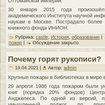
Оттоманской империи.
30 января 2015 года произошё
академического Института научной ин
наукам в Москве. Пострадало более 
книжного фонда ИНИОН.
Рубрика:
castle
,
История
,
образование
|
пожар
|
Обсуждение закрыто.
Почему горят рукописи?
19.04.2021 |
Автор:
admin
Крупные пожары в библиотеках в мире 
29 апреля 1986 года пожаром были у
книг (порядка 20% фондов) Центр
Анджелеса. По одной из версий, п
умышленный поджог, по друг