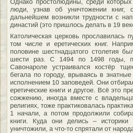
Однако простолюдины, среди которых
люди, узнав об уничтожении книг, 
дальнейшем возникли трудности с нап
династий (это пришлось делать в 19 век
Католическая церковь прославилась 
том числе и еретических книг. Напр
половине шестнадцатого столетия бы
шести раз. С 1494 по 1498 годы, п
Савонароле устраивался костёр тще
бегала по городу, врываясь в знатные
исполнением 10 заповедей. Они отбирал
еретические книги и другое. Всё это п
сожжению, иногда вместе с владельц
религиях, тоже практиковалась практик
1 начали, а потом продолжили собир
книги. Куда они делись – историки 
уничтожили, а что-то спрятали от народ