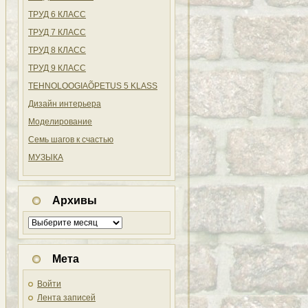
ТРУД 6 КЛАСС
ТРУД 7 КЛАСС
ТРУД 8 КЛАСС
ТРУД 9 КЛАСС
TEHNOLOOGIAÕPETUS 5 KLASS
Дизайн интерьера
Моделирование
Семь шагов к счастью
МУЗЫКА
Архивы
Архивы
Мета
Войти
Лента записей