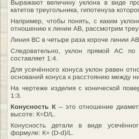
Выражают величину уклона в виде п
катетов треугольника, гипотенуза котор
Например, чтобы понять, с каким укло
отношению к линии АВ, рассмотрим треу
Линия ВС в четыре раза короче линии АВ
Следовательно, уклон прямой АС по
составляет 1:4.
Для усечённого конуса уклон равен от
оснований конуса к расстоянию между ним
На чертеже изделия с конической повер
1:3.
Конусность К
– это отношение диаметр
высоте: К=D/L.
Конусность детали в виде усечённо
формуле: К= (D-d)/L.