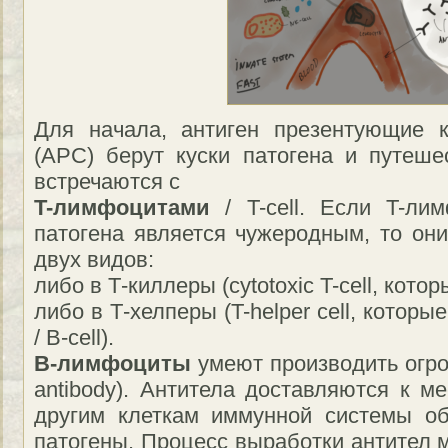
Для начала, антиген презентующие 
(APC) берут куски патогена и путеш
встречаются с
T-лимфоцитами
/ T-cell. Если T-ли
патогена является чужеродным, то он
двух видов:
либо в Т-киллеры (cytotoxic T-cell, кото
либо в Т-хелперы (T-helper cell, кото
/ B-cell).
B-лимфоциты
умеют производить огро
antibody). Антитела доставляются к м
другим клеткам иммунной системы об
патогены. Процесс выработки антител 