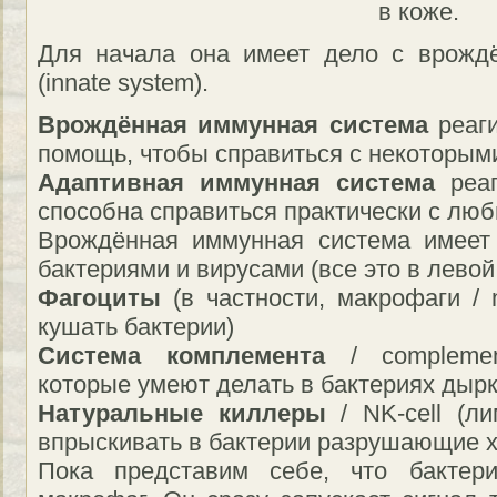
в коже.
Для начала она имеет дело с врожд
(innate system).
Врождённая иммунная система
реаги
помощь, чтобы справиться с некоторым
Адаптивная иммунная система
реаг
способна справиться практически с лю
Врождённая иммунная система имеет
бактериями и вирусами (все это в левой 
Фагоциты
(в частности, макрофаги / 
кушать бактерии)
Система комплемента
/ complemen
которые умеют делать в бактериях дырк
Натуральные киллеры
/ NK-cell (л
впрыскивать в бактерии разрушающие 
Пока представим себе, что бакте