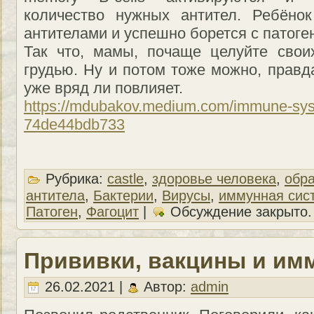
количество нужных антител. Ребёно
антителами и успешно борется с патоге
Так что, мамы, почаще целуйте свои
грудью. Ну и потом тоже можно, правд
уже вряд ли повлияет.
https://mdubakov.medium.com/immune-syst
74de44bdb733
Рубрика:
castle
,
здоровье человека
,
обр
антитела
,
Бактерии
,
Вирусы
,
иммунная сис
Патоген
,
Фагоцит
|
Обсуждение закрыто.
Прививки, вакцины и им
26.02.2021 |
Автор:
admin