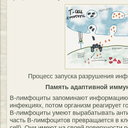
Процесс запуска разрушения инф
Память адаптивной имму
B-лимфоциты запоминают информацию 
инфекциях, потом организм реагирует г
B-лимфоциты умеют вырабатывать антите
часть B-лимфоцитов превращается в кл
cell). Они имеют на своей поверхности 